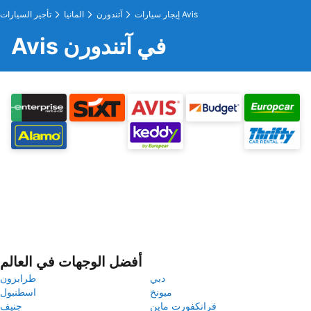
إيجار سيارات Avis
آتندورن
المانيا
تأجير السيارات
Avis في آتندورن
أفضل الوجهات في العالم
دبي
طرابزون
ميونخ
اسطنبول
فرانكفورت ماين
جنيف