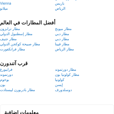
باريس
Vienna
الرياض
ميلانو
أفضل المطارات في العالم
مطار ميونخ
مطار ترابزون
مطار دبي
مطار إسطنبول الدولي
مطار دبي
مطار جنيف
مطار فيينا
مطار صبيحة كوكجن الدولي
مطار الرياض
مطار فرانكفورت
قرب آتندورن
مطار دورتموند
فرايبورغ
مطار كولونيا بون
دورتموند
كولونيا
بوخوم
إيسن
بون
دوسلدورف
مطار بادربورن ليبستادت
معلومات إضافية