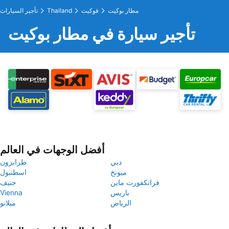
مطار بوكيت
فوكيت
Thailand
تأجير السيارات
تأجير سيارة في مطار بوكيت
أفضل الوجهات في العالم
دبي
طرابزون
ميونخ
اسطنبول
فرانكفورت ماين
جنيف
باريس
Vienna
الرياض
ميلانو