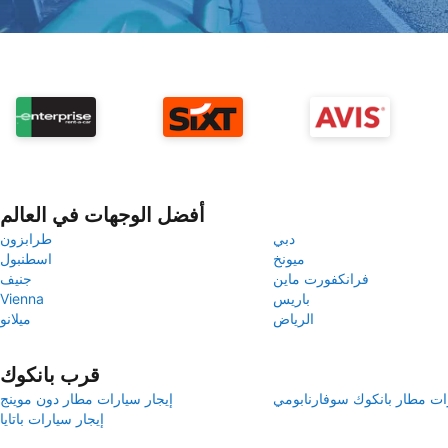
أفضل الوجهات في العالم
دبي
طرابزون
ميونخ
اسطنبول
فرانكفورت ماين
جنيف
باريس
Vienna
الرياض
ميلانو
قرب بانكوك
رات مطار بانكوك سوفارنابومي
إيجار سيارات مطار دون موينج
إيجار سيارات باتايا