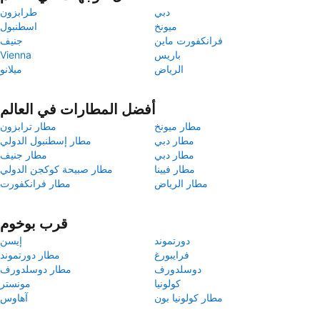
دبي
طرابزون
ميونخ
اسطنبول
فرانكفورت ماين
جنيف
باريس
Vienna
الرياض
ميلانو
أفضل المطارات في العالم
مطار ميونخ
مطار ترابزون
مطار دبي
مطار إسطنبول الدولي
مطار دبي
مطار جنيف
مطار فيينا
مطار صبيحة كوكجن الدولي
مطار الرياض
مطار فرانكفورت
قرب بوخوم
دورتموند
إيسن
فرايبورغ
مطار دورتموند
دوسلدورف
مطار دوسلدورف
كولونيا
مونستر
مطار كولونيا بون
آهاوس