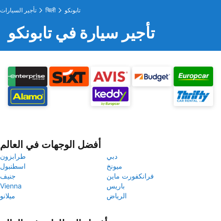
تابونكو
चिली
تأجير السيارات
تأجير سيارة في تابونكو
أفضل الوجهات في العالم
دبي
طرابزون
ميونخ
اسطنبول
فرانكفورت ماين
جنيف
باريس
Vienna
الرياض
ميلانو