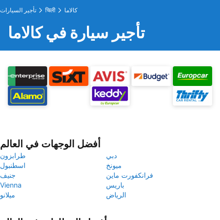
كالاما
चिली
تأجير السيارات
تأجير سيارة في كالاما
أفضل الوجهات في العالم
دبي
طرابزون
ميونخ
اسطنبول
فرانكفورت ماين
جنيف
باريس
Vienna
الرياض
ميلانو