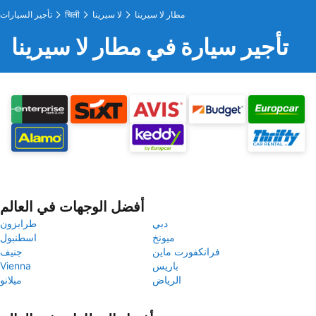
مطار لا سيرينا
لا سيرينا
चिली
تأجير السيارات
تأجير سيارة في مطار لا سيرينا
أفضل الوجهات في العالم
دبي
طرابزون
ميونخ
اسطنبول
فرانكفورت ماين
جنيف
باريس
Vienna
الرياض
ميلانو