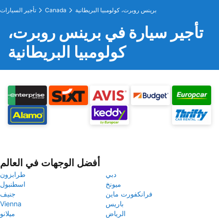
برينس روبرت، كولومبيا البريطانية
Canada
تأجير السيارات
تأجير سيارة في برينس روبرت،
كولومبيا البريطانية
أفضل الوجهات في العالم
دبي
طرابزون
ميونخ
اسطنبول
فرانكفورت ماين
جنيف
باريس
Vienna
الرياض
ميلانو