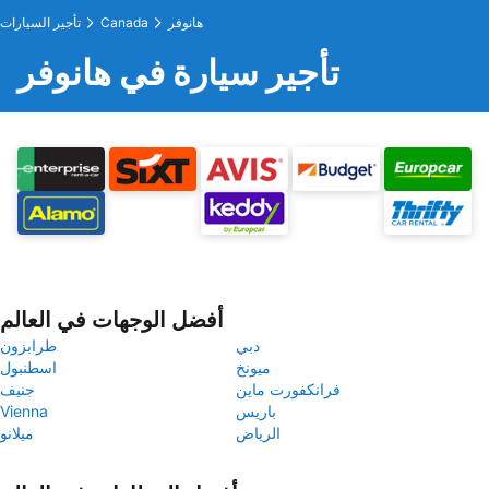
هانوفر
Canada
تأجير السيارات
تأجير سيارة في هانوفر
أفضل الوجهات في العالم
دبي
طرابزون
ميونخ
اسطنبول
فرانكفورت ماين
جنيف
باريس
Vienna
الرياض
ميلانو