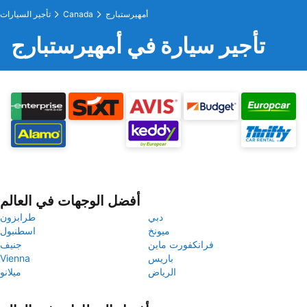
أمهيرستبارج
Canada
تأجير السيارات
تأجير سيارة في أمهيرستبارج
أفضل الوجهات في العالم
دبي
طرابزون
ميونخ
اسطنبول
فرانكفورت ماين
جنيف
باريس
Vienna
الرياض
ميلانو