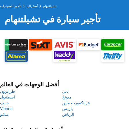
تشيلتنهام
أستراليا
تأجير السيارات
تأجير سيارة في تشيلتنهام
أفضل الوجهات في العالم
دبي
طرابزون
ميونخ
اسطنبول
فرانكفورت ماين
جنيف
باريس
Vienna
الرياض
ميلانو