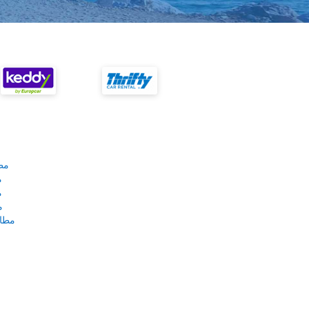
مط
م
م
م
مطار