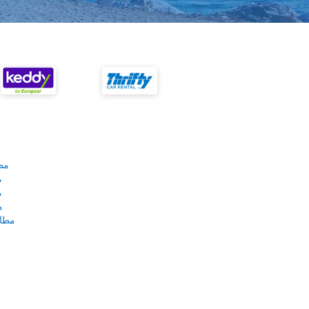
مط
م
م
م
مطار