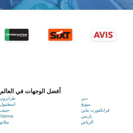
أفضل الوجهات في العالم
دبي
طرابزون
ميونخ
اسطنبول
فرانكفورت ماين
جنيف
باريس
Vienna
الرياض
ميلانو