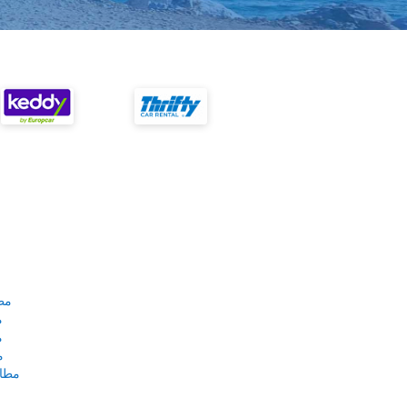
مط
م
م
م
مطار