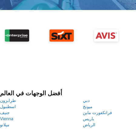
أفضل الوجهات في العالم
دبي
طرابزون
ميونخ
اسطنبول
فرانكفورت ماين
جنيف
باريس
Vienna
الرياض
ميلانو