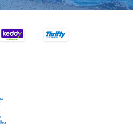
مط
م
م
م
مطار