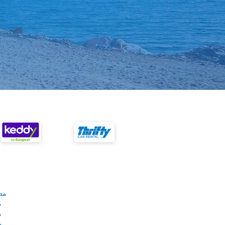
مط
م
م
م