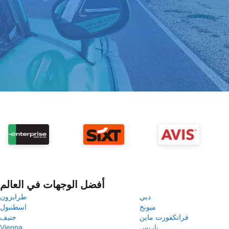
أفضل الوجهات في العالم
دبي
طرابزون
ميونخ
اسطنبول
فرانكفورت ماين
جنيف
باريس
Vienna