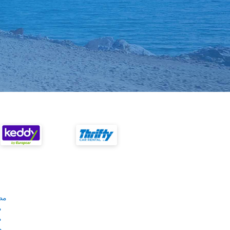
مط
م
م
م