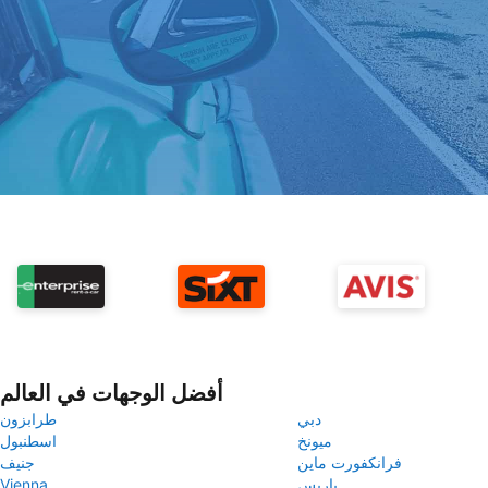
أفضل الوجهات في العالم
دبي
طرابزون
ميونخ
اسطنبول
فرانكفورت ماين
جنيف
باريس
Vienna