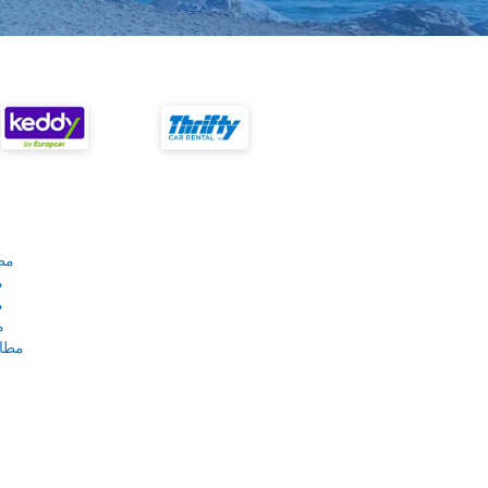
مط
م
م
م
مطار