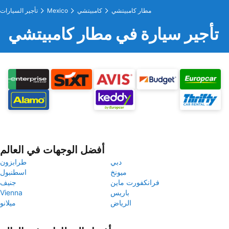
مطار كامبيتشي
كامبيتشي
Mexico
تأجير السيارات
تأجير سيارة في مطار كامبيتشي
أفضل الوجهات في العالم
دبي
طرابزون
ميونخ
اسطنبول
فرانكفورت ماين
جنيف
باريس
Vienna
الرياض
ميلانو