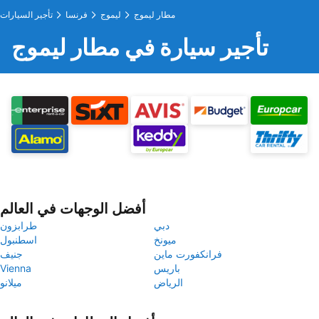
مطار ليموج
ليموج
فرنسا
تأجير السيارات
تأجير سيارة في مطار ليموج
أفضل الوجهات في العالم
دبي
طرابزون
ميونخ
اسطنبول
فرانكفورت ماين
جنيف
باريس
Vienna
الرياض
ميلانو