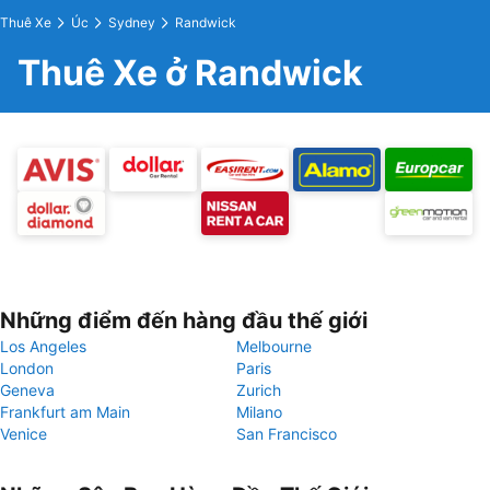
Thuê Xe
Úc
Sydney
Randwick
Thuê Xe ở Randwick
Những điểm đến hàng đầu thế giới
Los Angeles
Melbourne
London
Paris
Geneva
Zurich
Frankfurt am Main
Milano
Venice
San Francisco