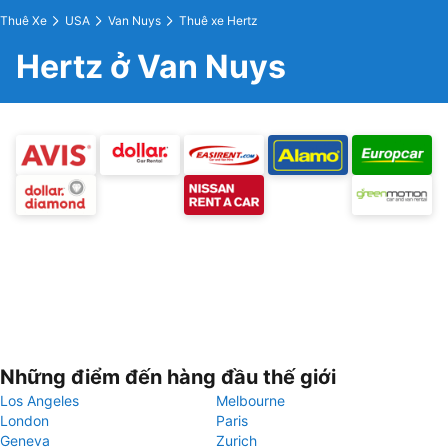
Thuê Xe
USA
Van Nuys
Thuê xe Hertz
Hertz ở Van Nuys
Những điểm đến hàng đầu thế giới
Los Angeles
Melbourne
London
Paris
Geneva
Zurich