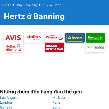
Thuê Xe
USA
Banning
Thuê xe Hertz
Hertz ở Banning
Những điểm đến hàng đầu thế giới
Los Angeles
Melbourne
London
Paris
Geneva
Zurich