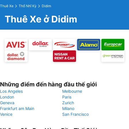
Thuê Xe
Thổ Nhĩ Kỳ
Didim
Thuê Xe ở Didim
Những điểm đến hàng đầu thế giới
Los Angeles
Melbourne
London
Paris
Geneva
Zurich
Frankfurt am Main
Milano
Venice
San Francisco