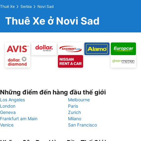
Thuê Xe
Serbia
Novi Sad
Thuê Xe ở Novi Sad
Những điểm đến hàng đầu thế giới
Los Angeles
Melbourne
London
Paris
Geneva
Zurich
Frankfurt am Main
Milano
Venice
San Francisco