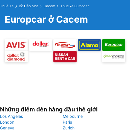
Thuê Xe
Bồ Đào Nha
Cacem
Thuê xe Europcar
Europcar ở Cacem
Những điểm đến hàng đầu thế giới
Los Angeles
Melbourne
London
Paris
Geneva
Zurich