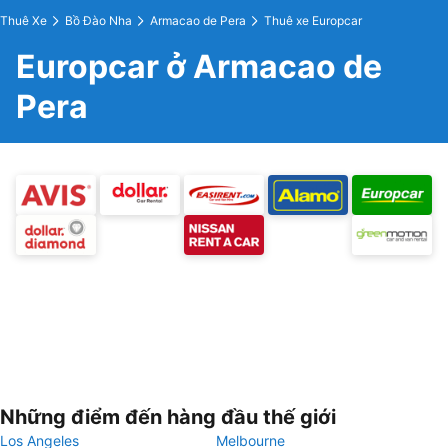
Thuê Xe
Bồ Đào Nha
Armacao de Pera
Thuê xe Europcar
Europcar ở Armacao de
Pera
Những điểm đến hàng đầu thế giới
Los Angeles
Melbourne