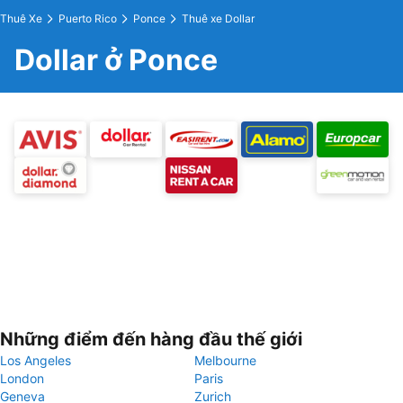
Thuê Xe
Puerto Rico
Ponce
Thuê xe Dollar
Dollar ở Ponce
Những điểm đến hàng đầu thế giới
Los Angeles
Melbourne
London
Paris
Geneva
Zurich