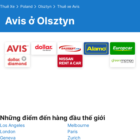
Thuê Xe
Poland
Olsztyn
Thuê xe Avis
Avis ở Olsztyn
Những điểm đến hàng đầu thế giới
Los Angeles
Melbourne
London
Paris
Geneva
Zurich