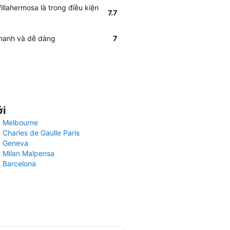
llahermosa là trong điều kiện
7.7
nhanh và dễ dàng
7
ới
 Melbourne
 Charles de Gaulle Paris
y Geneva
 Milan Malpensa
 Barcelona