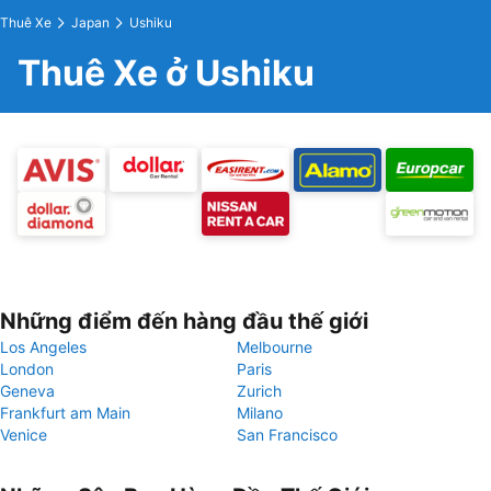
Thuê Xe
Japan
Ushiku
Thuê Xe ở Ushiku
Những điểm đến hàng đầu thế giới
Los Angeles
Melbourne
London
Paris
Geneva
Zurich
Frankfurt am Main
Milano
Venice
San Francisco