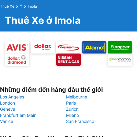
Thuê Xe
Ý
Imola
Thuê Xe ở Imola
Những điểm đến hàng đầu thế giới
Los Angeles
Melbourne
London
Paris
Geneva
Zurich
Frankfurt am Main
Milano
Venice
San Francisco