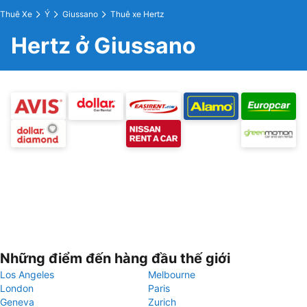
Thuê Xe
Ý
Giussano
Thuê xe Hertz
Hertz ở Giussano
Những điểm đến hàng đầu thế giới
Los Angeles
Melbourne
London
Paris
Geneva
Zurich