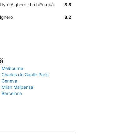
fty ở Alghero khá hiệu quả
8.8
Alghero
8.2
ới
 Melbourne
 Charles de Gaulle Paris
y Geneva
 Milan Malpensa
 Barcelona