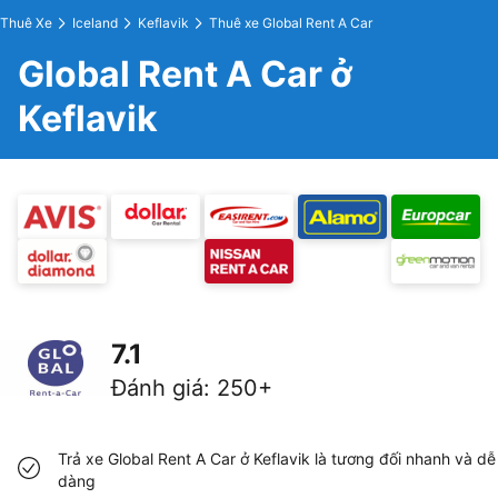
Thuê Xe
Iceland
Keflavik
Thuê xe Global Rent A Car
Global Rent A Car ở
Keflavik
7.1
Đánh giá
:
250+
Trả xe Global Rent A Car ở Keflavik là tương đối nhanh và dễ
dàng