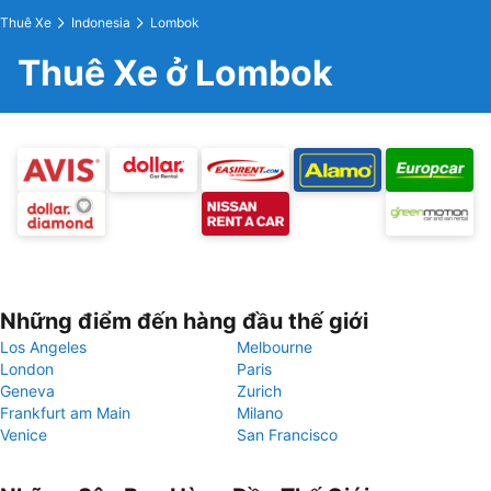
Thuê Xe
Indonesia
Lombok
Thuê Xe ở Lombok
Những điểm đến hàng đầu thế giới
Los Angeles
Melbourne
London
Paris
Geneva
Zurich
Frankfurt am Main
Milano
Venice
San Francisco