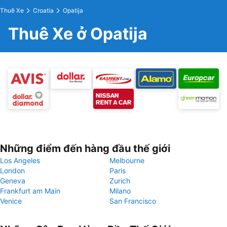
Thuê Xe
Croatia
Opatija
Thuê Xe ở Opatija
Những điểm đến hàng đầu thế giới
Los Angeles
Melbourne
London
Paris
Geneva
Zurich
Frankfurt am Main
Milano
Venice
San Francisco