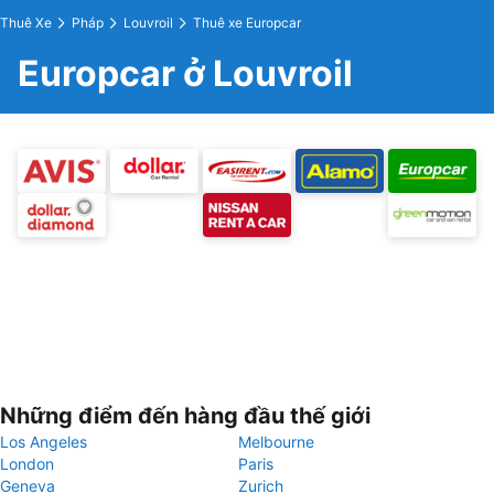
Thuê Xe
Pháp
Louvroil
Thuê xe Europcar
Europcar ở Louvroil
Những điểm đến hàng đầu thế giới
Los Angeles
Melbourne
London
Paris
Geneva
Zurich