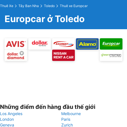
Thuê Xe
Tây Ban Nha
Toledo
Thuê xe Europcar
Europcar ở Toledo
Những điểm đến hàng đầu thế giới
Los Angeles
Melbourne
London
Paris
Geneva
Zurich