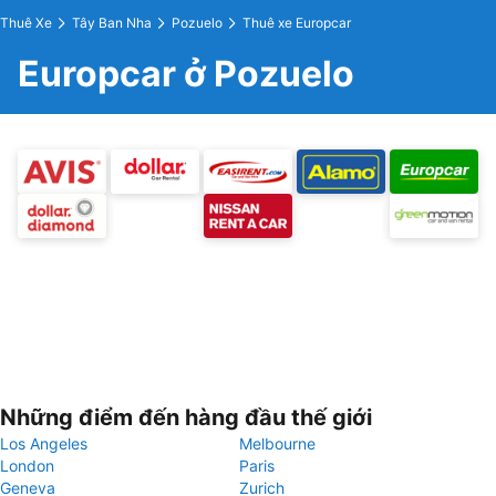
Thuê Xe
Tây Ban Nha
Pozuelo
Thuê xe Europcar
Europcar ở Pozuelo
Những điểm đến hàng đầu thế giới
Los Angeles
Melbourne
London
Paris
Geneva
Zurich