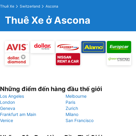
Thuê Xe
Switzerland
Ascona
Thuê Xe ở Ascona
Những điểm đến hàng đầu thế giới
Los Angeles
Melbourne
London
Paris
Geneva
Zurich
Frankfurt am Main
Milano
Venice
San Francisco