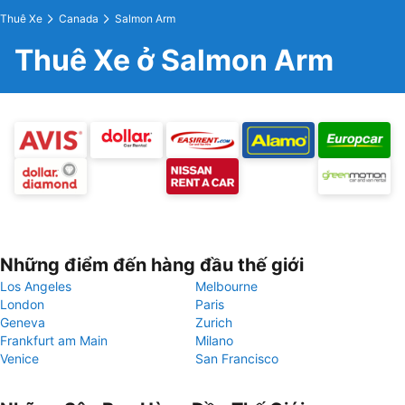
Thuê Xe
Canada
Salmon Arm
Thuê Xe ở Salmon Arm
Những điểm đến hàng đầu thế giới
Los Angeles
Melbourne
London
Paris
Geneva
Zurich
Frankfurt am Main
Milano
Venice
San Francisco