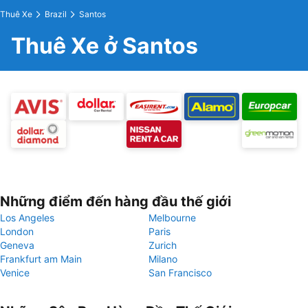
Thuê Xe
Brazil
Santos
Thuê Xe ở Santos
Những điểm đến hàng đầu thế giới
Los Angeles
Melbourne
London
Paris
Geneva
Zurich
Frankfurt am Main
Milano
Venice
San Francisco