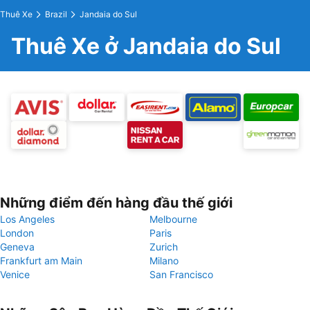
Thuê Xe
Brazil
Jandaia do Sul
Thuê Xe ở Jandaia do Sul
Những điểm đến hàng đầu thế giới
Los Angeles
Melbourne
London
Paris
Geneva
Zurich
Frankfurt am Main
Milano
Venice
San Francisco