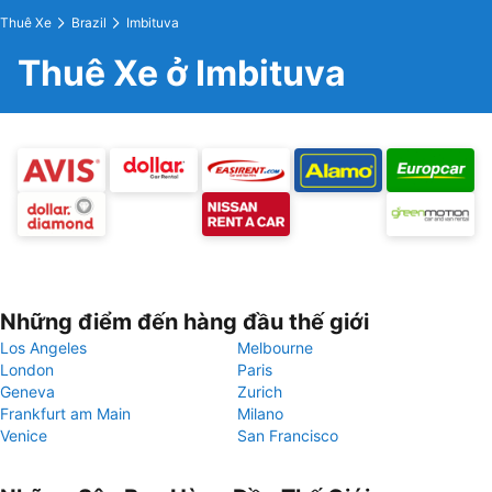
Thuê Xe
Brazil
Imbituva
Thuê Xe ở Imbituva
Những điểm đến hàng đầu thế giới
Los Angeles
Melbourne
London
Paris
Geneva
Zurich
Frankfurt am Main
Milano
Venice
San Francisco