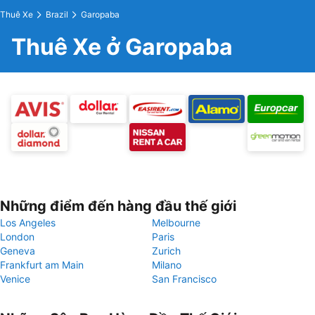
Thuê Xe
Brazil
Garopaba
Thuê Xe ở Garopaba
Những điểm đến hàng đầu thế giới
Los Angeles
Melbourne
London
Paris
Geneva
Zurich
Frankfurt am Main
Milano
Venice
San Francisco