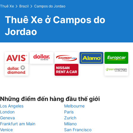
Thuê Xe
Brazil
Campos do Jordao
Thuê Xe ở Campos do
Jordao
Những điểm đến hàng đầu thế giới
Los Angeles
Melbourne
London
Paris
Geneva
Zurich
Frankfurt am Main
Milano
Venice
San Francisco