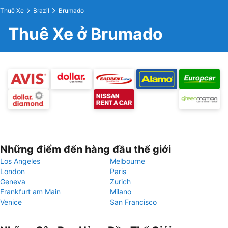
Thuê Xe
Brazil
Brumado
Thuê Xe ở Brumado
Những điểm đến hàng đầu thế giới
Los Angeles
Melbourne
London
Paris
Geneva
Zurich
Frankfurt am Main
Milano
Venice
San Francisco