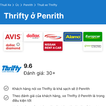
Thuê Xe
Úc
Penrith
Thuê xe Thrifty
Thrifty ở Penrith
9.6
Đánh giá
:
30+
Khách hàng nói xe Thrifty là khá sạch sẽ ở Penrith
Theo đánh giá của khách hàng, xe Thrifty ở Penrith là trong
điều kiện tốt