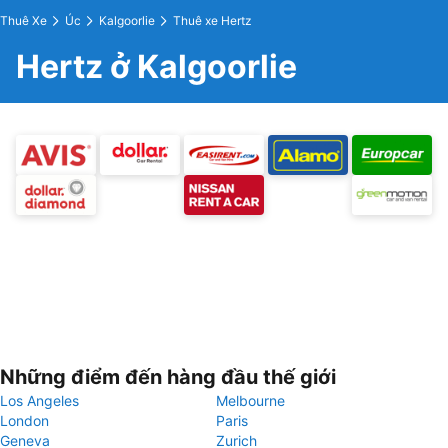
Thuê Xe
Úc
Kalgoorlie
Thuê xe Hertz
Hertz ở Kalgoorlie
Những điểm đến hàng đầu thế giới
Los Angeles
Melbourne
London
Paris
Geneva
Zurich